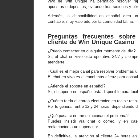
vivo de Win Unique ha permitido resolver r
apuestas o depósitos, evitando frustraciones y pé
Además, la disponibilidad en español crea 
confiable, muy valorado por la comunidad latina.
Preguntas frecuentes sobre
cliente de Win Unique Casino
¿Puedo contactar en cualquier momento del día?
Sí, el chat en vivo está operativo 24/7 y siempr
atenderte.
¿Cuál es el mejor canal para resolver problemas 
El chat en vivo es el canal más eficaz para consu
¿Atiende el soporte en español?
Sí, el soporte en español está disponible para faci
¿Cuánto tarda el correo electrónico en recibir res
Por lo general, entre 12 y 24 horas, dependiendo d
¿Qué pasa si no me solucionan el problema?
Puedes insistir vía chat o correo, y en cas
reclamación a un supervisor.
En definitiva, la atención al cliente 24 horas 