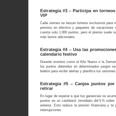
Estrategia #3 – Participa en torneo
VIP
Cada viernes se lanzan torneos exclusivos para 
premios en efectivo y paquetes de vacaciones e
cuesta solo 1 000 puntos, pero el premio suele s
más bonos adicionales.
Estrategia #4 – Usa las promocione
calendario festivo
Durante eventos como el Año Nuevo o la Semana
los puntos obtenidos en determinados juegos se
boletín para recibir alertas y planifica tus sesione
Estrategia #5 – Canjea puntos por
retirar
En lugar de esperar a que tus ganancias se acumu
puntos en un cashback inmediato del 5 % sobre 
anterior. Esto reduce la presión financiera y te
interrupciones.