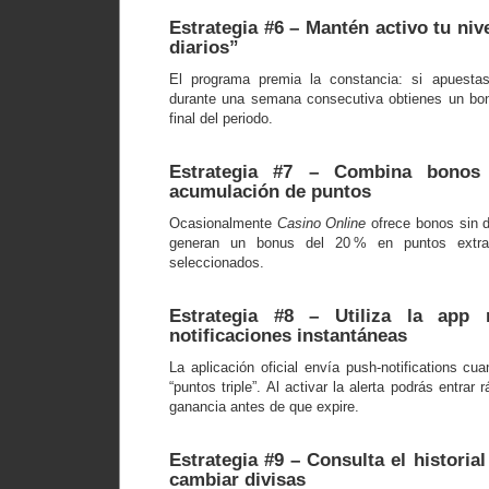
Estrategia #6 – Mantén activo tu ni
diarios”
El programa premia la constancia: si apuest
durante una semana consecutiva obtienes un bon
final del periodo.
Estrategia #7 – Combina bonos
acumulación de puntos
Ocasionalmente
Casino Online
ofrece bonos sin d
generan un bonus del 20 % en puntos extra 
seleccionados.
Estrategia #8 – Utiliza la app 
notificaciones instantáneas
La aplicación oficial envía push‑notifications c
“puntos triple”. Al activar la alerta podrás entra
ganancia antes de que expire.
Estrategia #9 – Consulta el historia
cambiar divisas