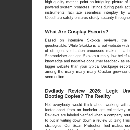
high quality metrics paint an intriguing picture of 
powered system promotes listings during peak activ
instruments facilitate seamless interplay by 
Cloudflare safety ensures sturdy security througho
What Are Cosplay Escorts?
Based on intensive Skokka reviews, the pl
questionable. While Skokka is a real website with si
of stringent verification processes makes it a 
Scamadviser assigns Skokka a really low belief r
knowledge and negative consumer feedback as red
bigger website than your typical Backpage escorts
among the many many many Cracker grownup ca
seen online.
Dvdlady Review 2026: Legit 
Bootleg Copies? The Reality
Not everybody would think about working with 
factor apart from an bachelor get collectively o
Reviews are labeled verified when a company routin
to put in writing down down a review utilizing Trust
strategies. Our Scam Protection Tool makes use