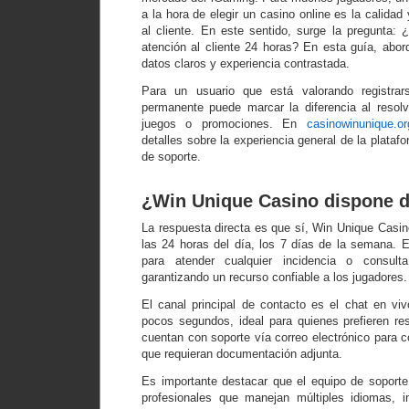
a la hora de elegir un casino online es la calidad 
al cliente. En este sentido, surge la pregunta:
atención al cliente 24 horas? En esta guía, abo
datos claros y experiencia contrastada.
Para un usuario que está valorando registrar
permanente puede marcar la diferencia al resol
juegos o promociones. En
casinowinunique.or
detalles sobre la experiencia general de la plataf
de soporte.
¿Win Unique Casino dispone d
La respuesta directa es que sí, Win Unique Casino
las 24 horas del día, los 7 días de la semana. E
para atender cualquier incidencia o consul
garantizando un recurso confiable a los jugadores.
El canal principal de contacto es el chat en vi
pocos segundos, ideal para quienes prefieren r
cuentan con soporte vía correo electrónico para 
que requieran documentación adjunta.
Es importante destacar que el equipo de soport
profesionales que manejan múltiples idiomas, i