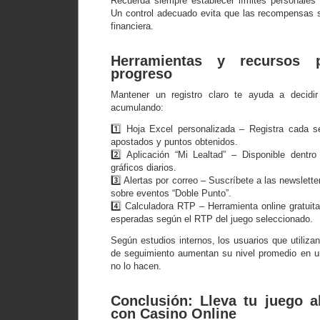
Recuerda siempre establecer límites personales
Un control adecuado evita que las recompensas 
financiera.
Herramientas y recursos 
progreso
Mantener un registro claro te ayuda a decidi
acumulando:
1️⃣ Hoja Excel personalizada – Registra cada s
apostados y puntos obtenidos.
2️⃣ Aplicación “Mi Lealtad” – Disponible dentro
gráficos diarios.
3️⃣ Alertas por correo – Suscríbete a las newsletter
sobre eventos “Doble Punto”.
4️⃣ Calculadora RTP – Herramienta online gratuit
esperadas según el RTP del juego seleccionado.
Según estudios internos, los usuarios que utiliz
de seguimiento aumentan su nivel promedio en u
no lo hacen.
Conclusión: Lleva tu juego al
con Casino Online