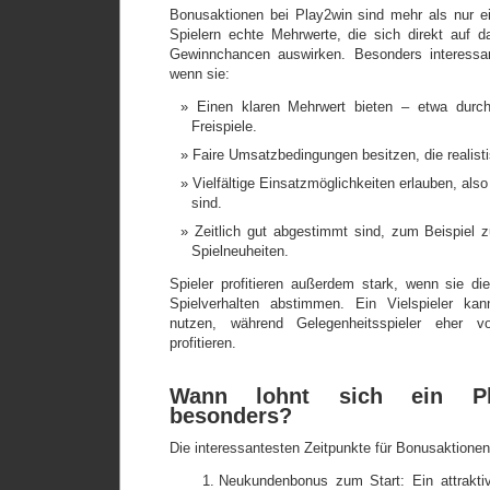
Bonusaktionen bei Play2win sind mehr als nur e
Spielern echte Mehrwerte, die sich direkt auf 
Gewinnchancen auswirken. Besonders interessa
wenn sie:
Einen klaren Mehrwert bieten – etwa durc
Freispiele.
Faire Umsatzbedingungen besitzen, die realistis
Vielfältige Einsatzmöglichkeiten erlauben, als
sind.
Zeitlich gut abgestimmt sind, zum Beispiel 
Spielneuheiten.
Spieler profitieren außerdem stark, wenn sie d
Spielverhalten abstimmen. Ein Vielspieler ka
nutzen, während Gelegenheitsspieler eher v
profitieren.
Wann lohnt sich ein Pl
besonders?
Die interessantesten Zeitpunkte für Bonusaktionen
Neukundenbonus zum Start: Ein attrakt