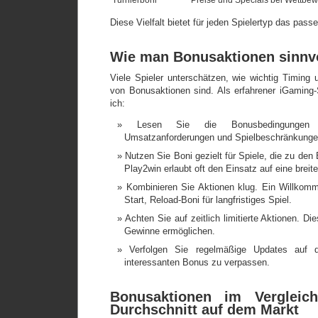
Turnierboni
Preise und Specials bei Wettbe
Diese Vielfalt bietet für jeden Spielertyp das pas
Wie man Bonusaktionen sinnvo
Viele Spieler unterschätzen, wie wichtig Timing 
von Bonusaktionen sind. Als erfahrener iGaming
ich:
Lesen Sie die Bonusbedingungen s
Umsatzanforderungen und Spielbeschränkungen
Nutzen Sie Boni gezielt für Spiele, die zu de
Play2win erlaubt oft den Einsatz auf eine breit
Kombinieren Sie Aktionen klug. Ein Willkomm
Start, Reload-Boni für langfristiges Spiel.
Achten Sie auf zeitlich limitierte Aktionen. 
Gewinne ermöglichen.
Verfolgen Sie regelmäßige Updates auf 
interessanten Bonus zu verpassen.
Bonusaktionen im Vergleich
Durchschnitt auf dem Markt