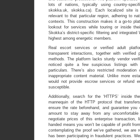
lots of nations, typically using country-speci
skokka.uk, skokka.ca). Each localized site i
relevant to that particular region, adhering to na
contexts. This construction makes it a go-to pla
lookout for services while touring or inside the
Skokka’s district-specific filtering and integrate
highest among energetic members.
Real escort services or verified adult platf
transparent interactions, together with verified
methods. The platform lacks sturdy vendor veri
noticed quite a few suspicious listings with
particulars. There’s also restricted moderation 
inappropriate content material. Unlike more est
would not provide escrow services or refund e
susceptible.
Additionally, search for the ‘HTTPS’ inside t
mannequin of the HTTP protocol that transfer
ensure the rate beforehand, and guarantee you 
amount to stay away from any uncomfortable s
negotiate prices of this enterprise transaction,
handed means you won’t be capable of profit from
contemplating the proof we’ve gathered, we are r
has been participating in fraudulent practices. 