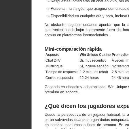
Respuestas inmediatas en chat en vivo, sin e
Personal multilingüe, que asegura comunicació
Disponibilidad en cualquier día y hora, incluso 
No obstante, algunos usuarios apuntan que la c
electrónico puede bajar ligeramente fuera del hora
común en plataformas internacionales.
Mini-comparación rápida
Aspecto
Win Unique Casino
Promedio 
Chat 24/7
Sí, muy receptivo
A veces li
Multilingüe
Sí, incluye español
No siempre
Tiempo de respuesta
1-2 minutos (chat)
2-5 minutos
Correo respuesta
12-24 horas
24-48 hora
Ganando en eficacia y adaptabilidad, Win Unique s
premium en soporte.
¿Qué dicen los jugadores exp
Desde la perspectiva de un jugador habitual, la a
es un salvavidas cuando surgen dudas inesperada
en horarios nocturnos o fines de semana. En va