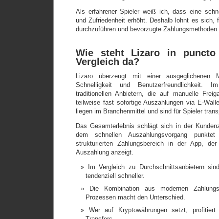
Als erfahrener Spieler weiß ich, dass eine schn
und Zufriedenheit erhöht. Deshalb lohnt es sich, fr
durchzuführen und bevorzugte Zahlungsmethoden 
Wie steht Lizaro in puncto
Vergleich da?
Lizaro überzeugt mit einer ausgeglichenen 
Schnelligkeit und Benutzerfreundlichkeit.
traditionellen Anbietern, die auf manuelle Freig
teilweise fast sofortige Auszahlungen via E-Walle
liegen im Branchenmittel und sind für Spieler trans
Das Gesamterlebnis schlägt sich in der Kundenz
dem schnellen Auszahlungsvorgang punktet
strukturierten Zahlungsbereich in der App, der
Auszahlung anzeigt.
Im Vergleich zu Durchschnittsanbietern sin
tendenziell schneller.
Die Kombination aus modernen Zahlungso
Prozessen macht den Unterschied.
Wer auf Kryptowährungen setzt, profitier
Transfers.