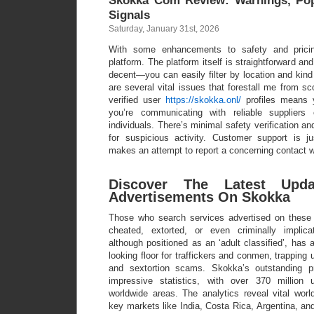
Skokka Com Review: Warnings, Popu
Signals
Saturday, January 31st, 2026
With some enhancements to safety and prici
platform. The platform itself is straightforward a
decent—you can easily filter by location and kind
are several vital issues that forestall me from sc
verified user
https://skokka.onl/
profiles means 
you’re communicating with reliable suppliers o
individuals. There’s minimal safety verification a
for suspicious activity. Customer support is 
makes an attempt to report a concerning contact 
Discover The Latest Upda
Advertisements On Skokka
Those who search services advertised on these 
cheated, extorted, or even criminally implic
although positioned as an ‘adult classified’, has a
looking floor for traffickers and conmen, trapping u
and sextortion scams. Skokka’s outstanding pr
impressive statistics, with over 370 million u
worldwide areas. The analytics reveal vital worldw
key markets like India, Costa Rica, Argentina, an