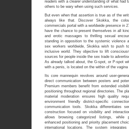
readers with a clearer understanding of what had
others to be wary when using such services.
But even when that assertion is true as of the writi
always like that. Discover Skokka, the colou
commercials portal with a worldwide presence in 27
have the chance to present themselves in all kin
and erotic massages to thrilling sexual enco
standing in opposition to the systemic violence 
sex workers worldwide, Skokka wish to push to
inclusive world. They objective to lift consciou
sources for people inside the sex trade to advertise
As already talked about, the G-spot, or P-spot wit
with a penis, is located on the within of the vagina
Its core mannequin revolves around user-genera
direct communication between posters and poten
Premium members benefit from extended visibili
positioning throughout regional directories. The p
material moderation ensures high quality requi
environment friendly district-specific connect
communication tools. Skokka differentiates se
construction focused on visibility and interactio
allows browsing categorized listings, while
enhanced positioning and priority placement choi
international locations. The system integrates 