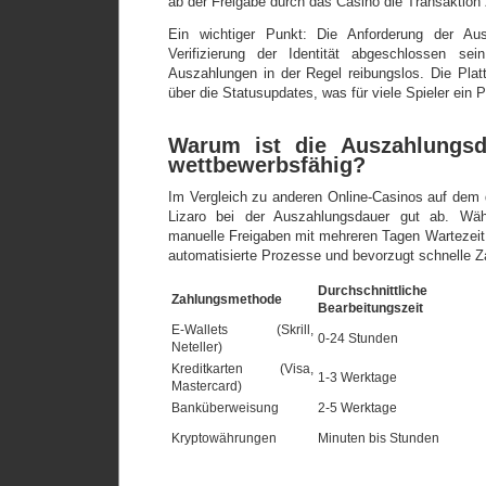
ab der Freigabe durch das Casino die Transaktion z
Ein wichtiger Punkt: Die Anforderung der A
Verifizierung der Identität abgeschlossen sein
Auszahlungen in der Regel reibungslos. Die Platt
über die Statusupdates, was für viele Spieler ein 
Warum ist die Auszahlungsd
wettbewerbsfähig?
Im Vergleich zu anderen Online-Casinos auf dem
Lizaro bei der Auszahlungsdauer gut ab. Wäh
manuelle Freigaben mit mehreren Tagen Wartezeit 
automatisierte Prozesse und bevorzugt schnelle 
Durchschnittliche
Zahlungsmethode
Bearbeitungszeit
E-Wallets (Skrill,
0-24 Stunden
Neteller)
Kreditkarten (Visa,
1-3 Werktage
Mastercard)
Banküberweisung
2-5 Werktage
Kryptowährungen
Minuten bis Stunden