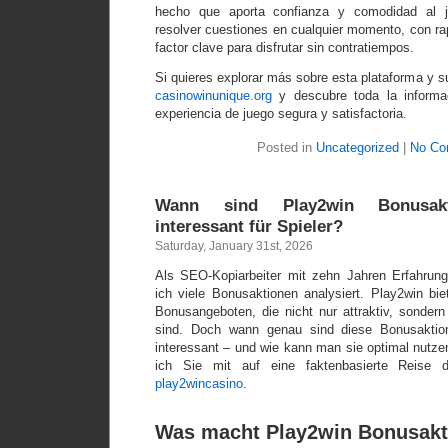
hecho que aporta confianza y comodidad al ju
resolver cuestiones en cualquier momento, con ra
factor clave para disfrutar sin contratiempos.
Si quieres explorar más sobre esta plataforma y su
casinowinunique.org
y descubre toda la informa
experiencia de juego segura y satisfactoria.
Posted in
Uncategorized
|
No Co
Wann sind Play2win Bonusakt
interessant für Spieler?
Saturday, January 31st, 2026
Als SEO-Kopiarbeiter mit zehn Jahren Erfahrun
ich viele Bonusaktionen analysiert. Play2win bie
Bonusangeboten, die nicht nur attraktiv, sondern
sind. Doch wann genau sind diese Bonusaktion
interessant – und wie kann man sie optimal nutze
ich Sie mit auf eine faktenbasierte Reise 
play2wincasino
.
Was macht Play2win Bonusakti