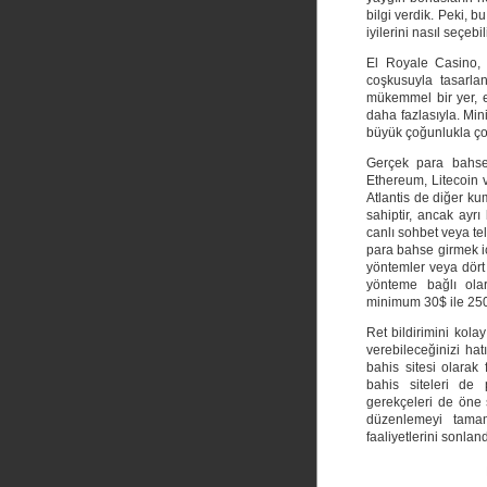
bilgi verdik. Peki, b
iyilerini nasıl seçebil
El Royale Casino, 
coşkusuyla tasarla
mükemmel bir yer, e
daha fazlasıyla. Min
büyük çoğunlukla çok
Gerçek para bahse 
Ethereum, Litecoin v
Atlantis de diğer ku
sahiptir, ancak ayrı
canlı sohbet veya te
para bahse girmek iç
yöntemler veya dört 
yönteme bağlı olar
minimum 30$ ile 250$
Ret bildirimini kola
verebileceğinizi hatı
bahis sitesi olarak 
bahis siteleri de 
gerekçeleri de öne
düzenlemeyi tama
faaliyetlerini sonland