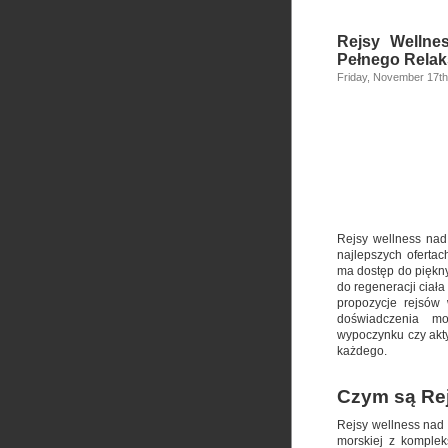
Rejsy Wellne
Pełnego Rela
Friday, November 17th
Rejs
Mor
Fi
Peł
Rejsy wellness na
najlepszych oferta
ma dostęp do piękny
do regeneracji ciał
propozycje rejsów 
doświadczenia mo
wypoczynku czy akt
każdego.
Czym są Re
Rejsy wellness nad 
morskiej z komplek