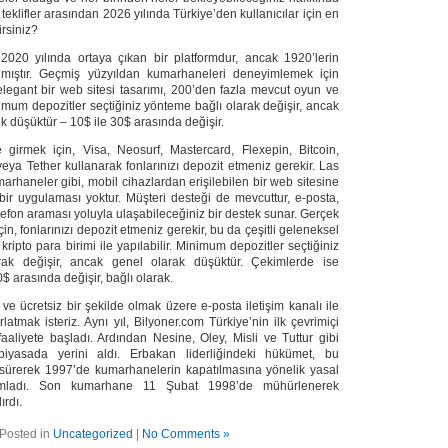
u teklifler arasından 2026 yılında Türkiye’den kullanıcılar için en
irsiniz?
2020 yılında ortaya çıkan bir platformdur, ancak 1920’lerin
nmıştır. Geçmiş yüzyıldan kumarhaneleri deneyimlemek için
legant bir web sitesi tasarımı, 200’den fazla mevcut oyun ve
imum depozitler seçtiğiniz yönteme bağlı olarak değişir, ancak
 düşüktür – 10$ ile 30$ arasında değişir.
girmek için, Visa, Neosurf, Mastercard, Flexepin, Bitcoin,
eya Tether kullanarak fonlarınızı depozit etmeniz gerekir. Las
marhaneler gibi, mobil cihazlardan erişilebilen bir web sitesine
 bir uygulaması yoktur. Müşteri desteği de mevcuttur, e-posta,
lefon araması yoluyla ulaşabileceğiniz bir destek sunar. Gerçek
in, fonlarınızı depozit etmeniz gerekir, bu da çeşitli geleneksel
kripto para birimi ile yapılabilir. Minimum depozitler seçtiğiniz
ak değişir, ancak genel olarak düşüktür. Çekimlerde ise
 arasında değişir, bağlı olarak.
y ve ücretsiz bir şekilde olmak üzere e-posta iletişim kanalı ile
rlatmak isteriz. Aynı yıl, Bilyoner.com Türkiye’nin ilk çevrimiçi
faaliyete başladı. Ardından Nesine, Oley, Misli ve Tuttur gibi
piyasada yerini aldı. Erbakan liderliğindeki hükümet, bu
 sürerek 1997’de kumarhanelerin kapatılmasına yönelik yasal
mladı. Son kumarhane 11 Şubat 1998’de mühürlenerek
ırdı.
Posted in
Uncategorized
|
No Comments »