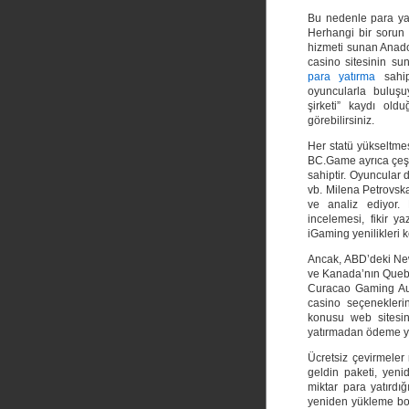
Bu nedenle para yat
Herhangi bir sorun
hizmeti sunan Anadol
casino sitesinin s
para yatırma
sahip.
oyuncularla buluşu
şirketi” kaydı old
görebilirsiniz.
Her statü yükseltmesi
BC.Game ayrıca çeşit
sahiptir. Oyuncular d
vb. Milena Petrovska
ve analiz ediyor. 
incelemesi, fikir ya
iGaming yenilikleri 
Ancak, ABD’deki Ne
ve Kanada’nın Quebe
Curacao Gaming Aut
casino seçenekleri
konusu web sitesin
yatırmadan ödeme y
Ücretsiz çevirmeler
geldin paketi, yen
miktar para yatırdı
yeniden yükleme bon