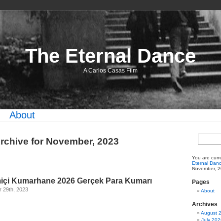
The Eternal Dance
A Carlos Casas Film
About
rchive for November, 2023
You are curr
Eternal Dan
November, 2
imiçi Kumarhane 2026 Gerçek Para Kumarı
Pages
 29th, 2023
About
Archives
August 
July 202