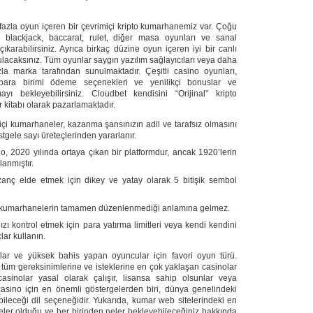
 fazla oyun içeren bir çevrimiçi kripto kumarhanemiz var. Çoğu
k blackjack, baccarat, rulet, diğer masa oyunları ve sanal
çıkarabilirsiniz. Ayrıca birkaç düzine oyun içeren iyi bir canlı
lacaksınız. Tüm oyunlar saygın yazılım sağlayıcıları veya daha
la marka tarafından sunulmaktadır. Çeşitli casino oyunları,
ara birimi ödeme seçenekleri ve yenilikçi bonuslar ve
yı bekleyebilirsiniz. Cloudbet kendisini “Orijinal” kripto
kitabı olarak pazarlamaktadır.
içi kumarhaneler, kazanma şansınızın adil ve tarafsız olmasını
tgele sayı üreteçlerinden yararlanır.
, 2020 yılında ortaya çıkan bir platformdur, ancak 1920’lerin
anmıştır.
anç elde etmek için dikey ve yatay olarak 5 bitişik sembol
i kumarhanelerin tamamen düzenlenmediği anlamına gelmez.
 kontrol etmek için para yatırma limitleri veya kendi kendini
lar kullanın.
lar ve yüksek bahis yapan oyuncular için favori oyun türü.
 tüm gereksinimlerine ve isteklerine en çok yaklaşan casinolar
casinolar yasal olarak çalışır, lisansa sahip olsunlar veya
casino için en önemli göstergelerden biri, dünya genelindeki
bileceği dil seçeneğidir. Yukarıda, kumar web sitelerindeki en
eler olduğu ve her birinden neler bekleyebileceğiniz hakkında