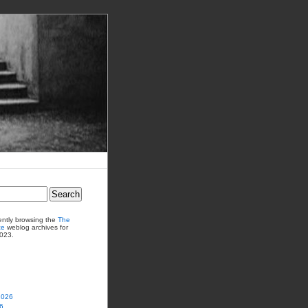
ently browsing the
The
ce
weblog archives for
023.
2026
6