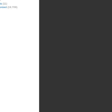
ts
(11)
orized
(19,709)