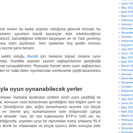
n İyi Çevrimiçi
June 20
marhane 2026
May 20
erçek Para
April 20
Kumarı
March 2
Februar
January
Decembe
rının neden bu kadar popüler olduğuna gelecek olursak, bu
Novembe
unlarını oynarken büyük kazançlar elde edebileceğinizi
October
Bets10, bahsettiğimiz kriterleri karşılayan en iyi Türk çevrimiçi
Septemb
sına adını yazdırıyor. Yeni üyelerine hoş geldin bonusu
August 
 seçme şansı tanıyor.
July 202
June 20
r sektör olduğu
Reddit
için herkesin kişisel zevkine oyun
May 20
ür. Özellikle popüler yazılım sağlayıcılarının geliştirdiği
April 20
arak oynayabilirsiniz. Piyasada hizmet veren oyun sağlayıcıları
March 2
Februar
den ve hatta video oyunlarından esinlenerek çeşitli tasarımlara
January
Decembe
Novembe
October
yla oyun oynanabilecek yerler
Septemb
August 
nmeyen markalar tarafından üretilen sınırlı oyun çeşitliliği ile
July 202
ge, bonusun nasıl kullanılması gerektiğine dair bilgiler içerir ve
June 20
rler. Gördüğünüz gibi, doğru kumarhaneyi seçmek için birçok
May 20
 en önemli şey, kumarhanenin sizin bölgenizde çalışıp
April 20
March 2
rol etmektir. Yani, bir slot makinesinin RTP’si %95 ise, bu
Februar
rdığınızda, nispeten uzun bir oturumdan sonra ortalama 95 €
January
u teorik bir ortalamadır ve birçok oyuncu farklı sonuçlar elde
Decembe
Novembe